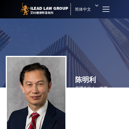
简体中文
陈明利
管理合伙人・律师